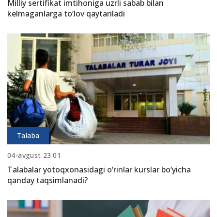
Milliy sertifikat imtihoniga uzrli sabab bilan
kelmaganlarga to‘lov qaytariladi
Talaba
04-avgust 23:01
Talabalar yotoqxonasidagi o‘rinlar kurslar bo‘yicha
qanday taqsimlanadi?