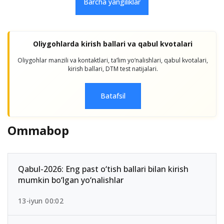
Barcha yangiliklar
Oliygohlarda kirish ballari va qabul kvotalari
Oliygohlar manzili va kontaktlari, taʼlim yo‘nalishlari, qabul kvotalari,
kirish ballari, DTM test natijalari.
Batafsil
Ommabop
Qabul-2026: Eng past o‘tish ballari bilan kirish
mumkin bo‘lgan yo‘nalishlar
13-iyun 00:02