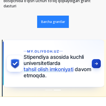
bosqichida o‘qish uchun to‘liq qoplaydigan grant
dasturi
Barcha grantlar
MY.OLIYGOH.UZ
Stipendiya asosida kuchli
universitetlarda
tahsil olish imkoniyati
davom
etmoqda.