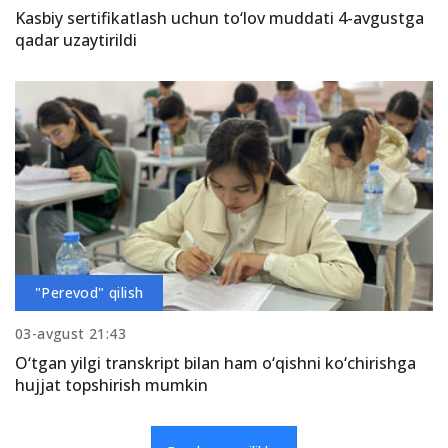
Kasbiy sertifikatlash uchun to‘lov muddati 4-avgustga
qadar uzaytirildi
"Perevod" qilish
03-avgust 21:43
O‘tgan yilgi transkript bilan ham o‘qishni ko‘chirishga
hujjat topshirish mumkin