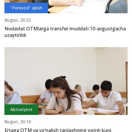
"Perevod" qilish
Bugun, 20:22
Nodavlat OTMlarga transfer muddati 10-avgustgacha
uzaytirildi
Abituriyent
Bugun, 20:19
Ertaga OTM va yo‘nalish tanlashning oxirgi kuni