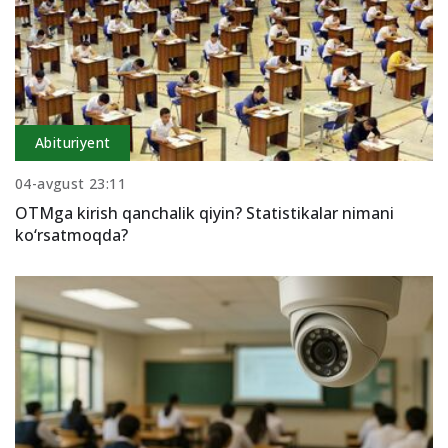
Abituriyent
04-avgust 23:11
OTMga kirish qanchalik qiyin? Statistikalar nimani
ko‘rsatmoqda?