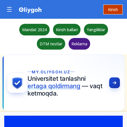
Kirish
Mandat 2024
Kirish ballari
Yangiliklar
DTM testlar
Reklama
MY.OLIYGOH.UZ
Universitet tanlashni
ertaga qoldirmang
— vaqt
ketmoqda.