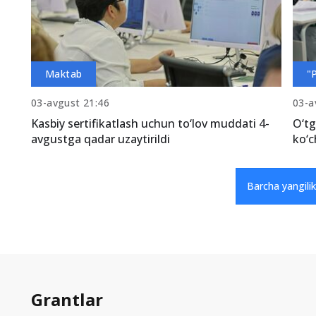
Maktab
"
03-avgust 21:46
03-a
Kasbiy sertifikatlash uchun to‘lov muddati 4-
O‘tg
avgustga qadar uzaytirildi
ko‘c
Barcha yangilik
Grantlar