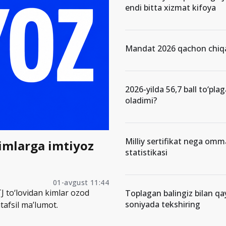
endi bitta xizmat kifoya
Mandat 2026 qachon chiqa
2026-yilda 56,7 ball to‘pla
oladimi?
Milliy sertifikat nega om
kimlarga imtiyoz
statistikasi
01-avgust 11:44
J to‘lovidan kimlar ozod
Toplagan balingiz bilan qa
soniyada tekshiring
tafsil ma’lumot.