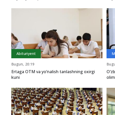
Abituriyent
M
Bugun, 20:19
Bugu
Ertaga OTM va yo‘nalish tanlashning oxirgi
O‘zb
kuni
olim