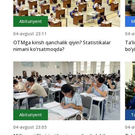
Abituriyent
M
04-avgust 23:11
04-a
OTMga kirish qanchalik qiyin? Statistikalar
Ta’l
nimani ko‘rsatmoqda?
bo‘y
Abituriyent
T
04-avgust 23:05
04-a