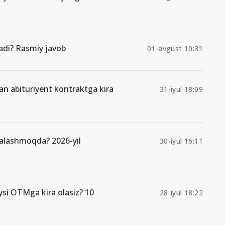
di? Rasmiy javob
01-avgust 10:31
gan abituriyent kontraktga kira
31-iyul 18:09
malashmoqda? 2026-yil
30-iyul 16:11
ysi OTMga kira olasiz? 10
28-iyul 18:22