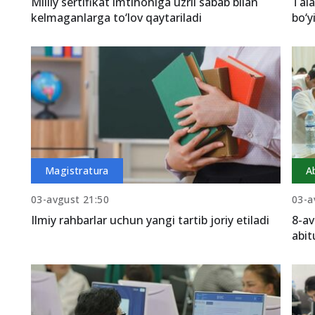
Milliy sertifikat imtihoniga uzrli sabab bilan
Tala
kelmaganlarga to‘lov qaytariladi
bo‘y
Magistratura
A
03-avgust 21:50
03-a
Ilmiy rahbarlar uchun yangi tartib joriy etiladi
8-av
abit