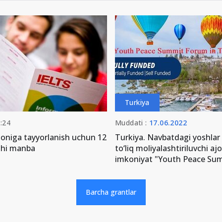
Turkiya
:24
Muddati :
17.06.2022
honiga tayyorlanish uchun 12
Turkiya. Navbatdagi yoshlar
shi manba
to‘liq moliyalashtiriluvchi aj
imkoniyat "Youth Peace Su
Barcha grantlar