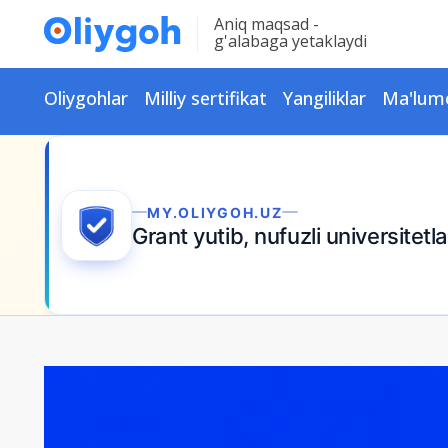
Aniq maqsad -
g'alabaga yetaklaydi
Oliygohlar
Milliy sertifikat
Yangiliklar
Ma'lum
MY.OLIYGOH.UZ
Grant yutib, nufuzli universitet