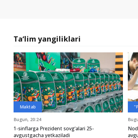
Ta‘lim yangiliklari
Maktab
"
Bugun, 20:24
Bugu
1-sinflarga Prezident sovg‘alari 25-
Nod
avgustgacha yetkaziladi
avgu