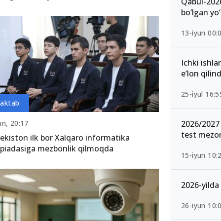
Qabul-2026
bo‘lgan yo‘
13-iyun 00:
Ichki ishla
e’lon qilind
25-iyul 16:5
aktab
n, 20:17
2026/2027 
test mezon
ekiston ilk bor Xalqaro informatika
piadasiga mezbonlik qilmoqda
15-iyun 10:
2026-yilda 
26-iyun 10: