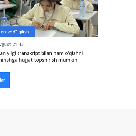
Perevod" qilish
vgust 21:43
an yilgi transkript bilan ham o‘qishni
hirishga hujjat topshirish mumkin
lar