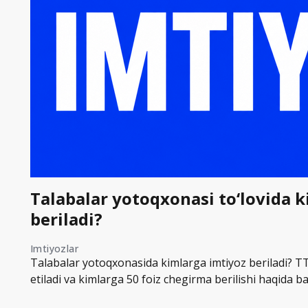
Talabalar yotoqxonasi to‘lovida 
beriladi?
Imtiyozlar
Talabalar yotoqxonasida kimlarga imtiyoz beriladi? TT
etiladi va kimlarga 50 foiz chegirma berilishi haqida ba