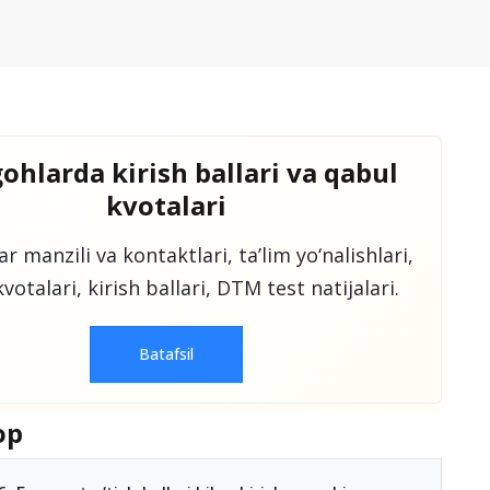
ohlarda kirish ballari va qabul
kvotalari
r manzili va kontaktlari, taʼlim yo‘nalishlari,
votalari, kirish ballari, DTM test natijalari.
Batafsil
op