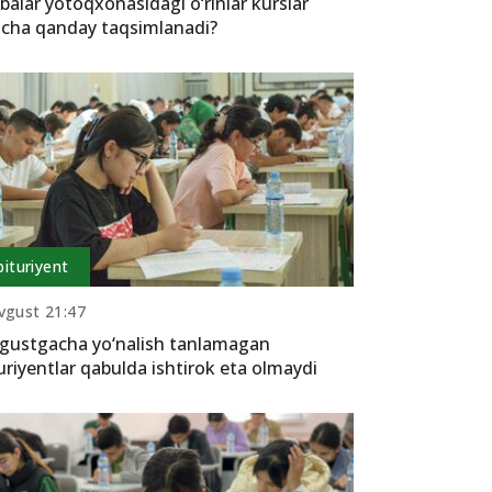
balar yotoqxonasidagi o‘rinlar kurslar
icha qanday taqsimlanadi?
bituriyent
vgust 21:47
gustgacha yo‘nalish tanlamagan
uriyentlar qabulda ishtirok eta olmaydi