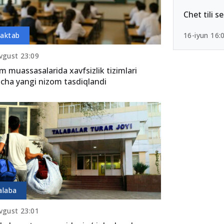
Chet tili s
aktab
16-iyun 16:
vgust 23:09
im muassasalarida xavfsizlik tizimlari
icha yangi nizom tasdiqlandi
alaba
vgust 23:01