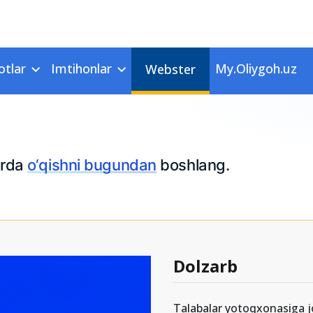
otlar
Imtihonlar
My.Oliygoh.uz
Webster
larda
o‘qishni bugundan
boshlang.
Dolzarb
Talabalar yotoqxonasiga jo