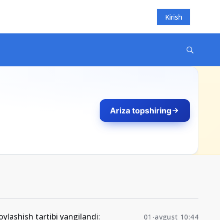
Kirish
Ariza topshiring
ylashish tartibi yangilandi:
01-avgust 10:44