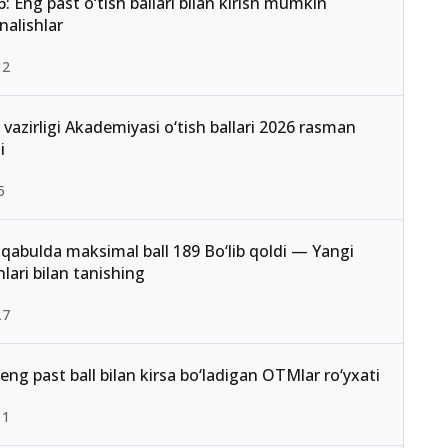
: Eng past o‘tish ballari bilan kirish mumkin
nalishlar
02
r vazirligi Akademiyasi o‘tish ballari 2026 rasman
i
5
qabulda maksimal ball 189 Bo‘lib qoldi — Yangi
lari bilan tanishing
27
eng past ball bilan kirsa bo‘ladigan OTMlar ro‘yxati
01