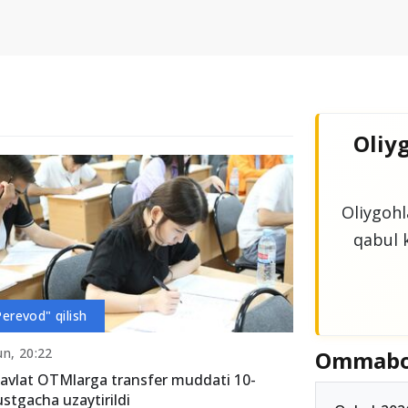
Oliyg
Oliygohla
qabul k
Perevod" qilish
n, 20:22
Ommab
avlat OTMlarga transfer muddati 10-
stgacha uzaytirildi