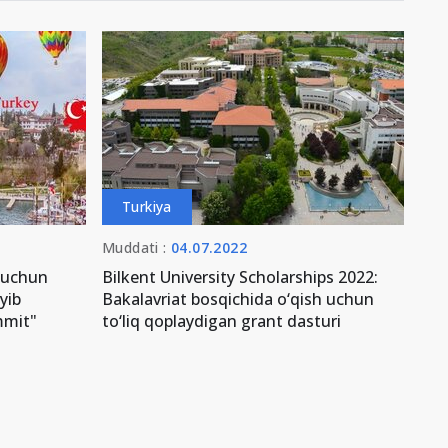
Turkiya
Muddati :
04.07.2022
 uchun
Bilkent University Scholarships 2022:
oyib
Bakalavriat bosqichida o‘qish uchun
mmit"
to‘liq qoplaydigan grant dasturi