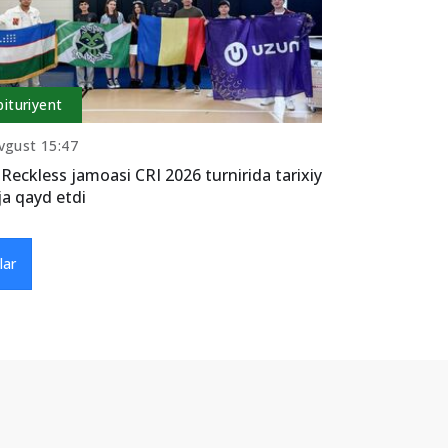
bituriyent
vgust 15:47
Reckless jamoasi CRI 2026 turnirida tarixiy
ja qayd etdi
lar