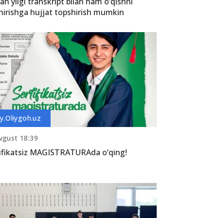
an yilgi transkript bilan ham o‘qishni
hirishga hujjat topshirish mumkin
y.Oliygoh.uz
vgust 18:39
ifikatsiz MAGISTRATURAda o‘qing!