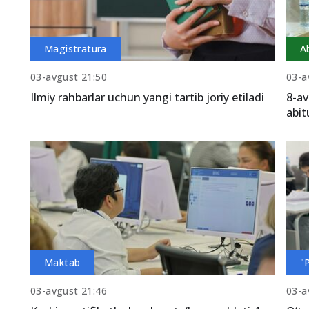
Magistratura
A
03-avgust 21:50
03-a
Ilmiy rahbarlar uchun yangi tartib joriy etiladi
8-av
abit
Maktab
"
03-avgust 21:46
03-a