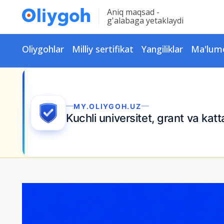
Aniq maqsad -
g'alabaga yetaklaydi
Oliygohlar
Milliy sertifikat
Yangiliklar
Ma'lum
MY.OLIYGOH.UZ
Kuchli universitet, grant va kat