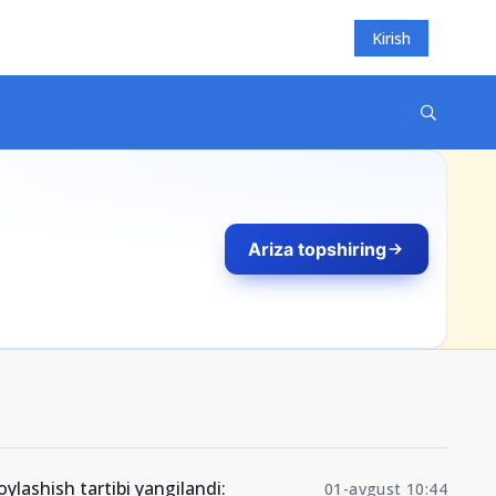
Kirish
Ariza topshiring
ylashish tartibi yangilandi:
01-avgust 10:44