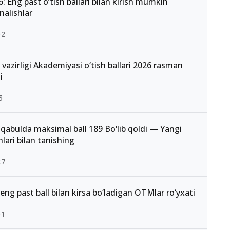
: Eng past o‘tish ballari bilan kirish mumkin
nalishlar
02
r vazirligi Akademiyasi o‘tish ballari 2026 rasman
i
5
qabulda maksimal ball 189 Bo‘lib qoldi — Yangi
lari bilan tanishing
27
eng past ball bilan kirsa bo‘ladigan OTMlar ro‘yxati
01