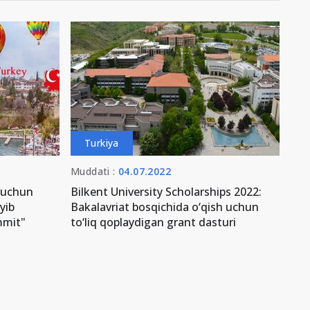
Turkiya
Muddati :
04.07.2022
 uchun
Bilkent University Scholarships 2022:
oyib
Bakalavriat bosqichida o‘qish uchun
mmit"
to‘liq qoplaydigan grant dasturi