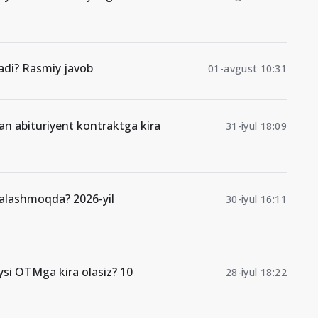
di? Rasmiy javob
01-avgust 10:31
gan abituriyent kontraktga kira
31-iyul 18:09
malashmoqda? 2026-yil
30-iyul 16:11
ysi OTMga kira olasiz? 10
28-iyul 18:22