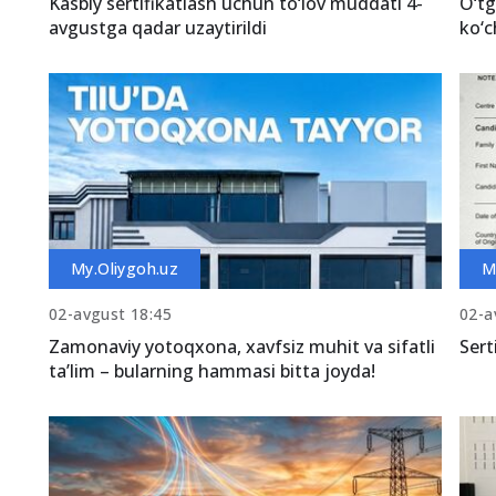
Kasbiy sertifikatlash uchun to‘lov muddati 4-
O‘tg
avgustga qadar uzaytirildi
ko‘c
My.Oliygoh.uz
M
02-avgust 18:45
02-a
Zamonaviy yotoqxona, xavfsiz muhit va sifatli
Sert
ta’lim – bularning hammasi bitta joyda!