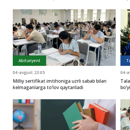
Abituriyent
T
04-avgust 23:05
04-a
Milliy sertifikat imtihoniga uzrli sabab bilan
Tala
kelmaganlarga to‘lov qaytariladi
bo‘y