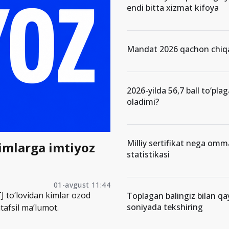
endi bitta xizmat kifoya
Mandat 2026 qachon chiqa
2026-yilda 56,7 ball to‘pla
oladimi?
Milliy sertifikat nega om
kimlarga imtiyoz
statistikasi
01-avgust 11:44
J to‘lovidan kimlar ozod
Toplagan balingiz bilan qa
soniyada tekshiring
tafsil ma’lumot.