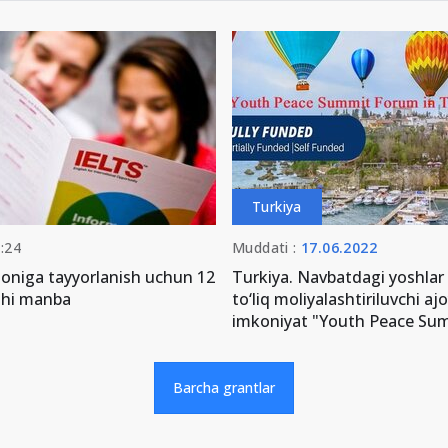
Turkiya
:24
Muddati :
17.06.2022
honiga tayyorlanish uchun 12
Turkiya. Navbatdagi yoshlar
shi manba
to‘liq moliyalashtiriluvchi aj
imkoniyat "Youth Peace Su
Barcha grantlar