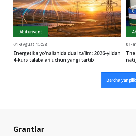
Abituriyent
A
01-avgust 15:58
01-a
Energetika yo‘nalishida dual ta’lim: 2026-yildan
The 
4-kurs talabalari uchun yangi tartib
nati
Barcha yangilik
Grantlar