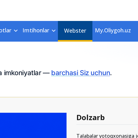
otlar
Imtihonlar
My.Oliygoh.uz
Webster
ta imkoniyatlar —
barchasi Siz uchun
.
Dolzarb
Talabalar yotoqxonasiga jo