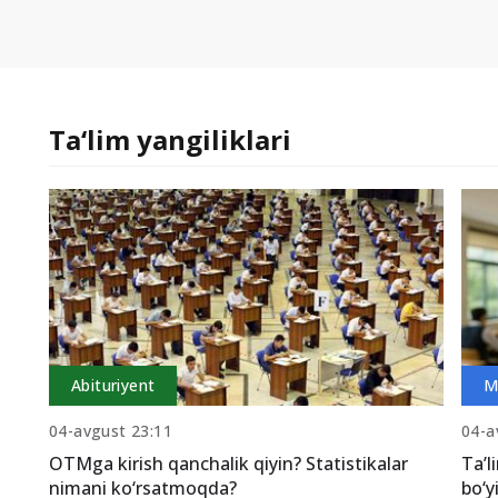
Ta‘lim yangiliklari
Abituriyent
M
04-avgust 23:11
04-a
OTMga kirish qanchalik qiyin? Statistikalar
Ta’l
nimani ko‘rsatmoqda?
bo‘y