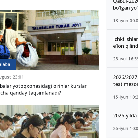
Qabul-2026
bo‘lgan yo‘
13-iyun 00:
Ichki ishla
e’lon qilind
25-iyul 16:5
alaba
vgust 23:01
2026/2027 
test mezon
balar yotoqxonasidagi o‘rinlar kurslar
icha qanday taqsimlanadi?
15-iyun 10:
2026-yilda 
26-iyun 10: