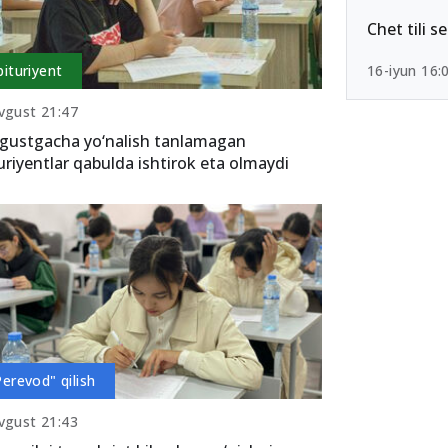
Chet tili s
bituriyent
16-iyun 16:
vgust 21:47
gustgacha yo‘nalish tanlamagan
uriyentlar qabulda ishtirok eta olmaydi
Perevod" qilish
vgust 21:43