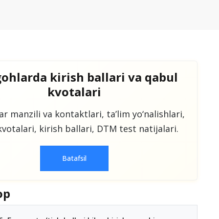
ohlarda kirish ballari va qabul
kvotalari
r manzili va kontaktlari, taʼlim yo‘nalishlari,
votalari, kirish ballari, DTM test natijalari.
Batafsil
op