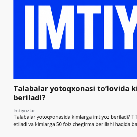
Talabalar yotoqxonasi to‘lovida 
beriladi?
Imtiyozlar
Talabalar yotoqxonasida kimlarga imtiyoz beriladi? TT
etiladi va kimlarga 50 foiz chegirma berilishi haqida ba