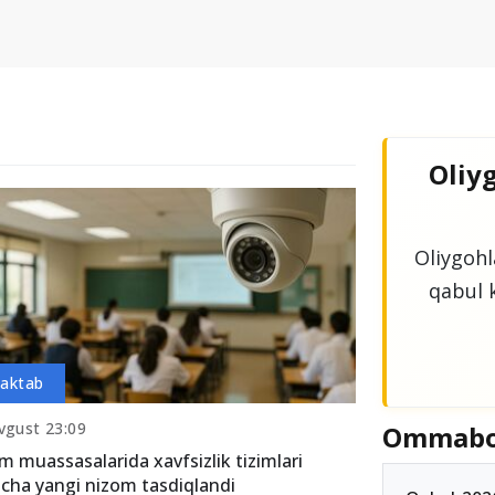
Oliyg
Oliygohla
qabul k
aktab
vgust 23:09
Ommab
im muassasalarida xavfsizlik tizimlari
icha yangi nizom tasdiqlandi