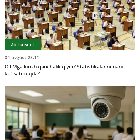
Abituriyent
04-avgust 23:11
OTMga kirish qanchalik qiyin? Statistikalar nimani
ko‘rsatmoqda?