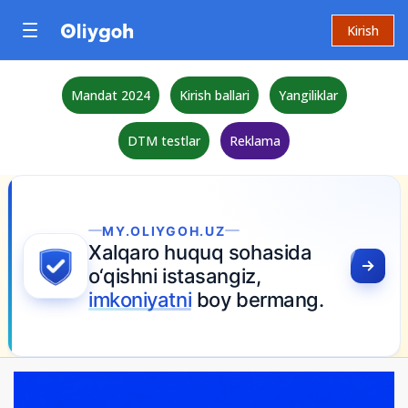
Kirish
Mandat 2024
Kirish ballari
Yangiliklar
DTM testlar
Reklama
MY.OLIYGOH.UZ
Xalqaro huquq sohasida
o‘qishni istasangiz,
imkoniyatni
boy bermang.