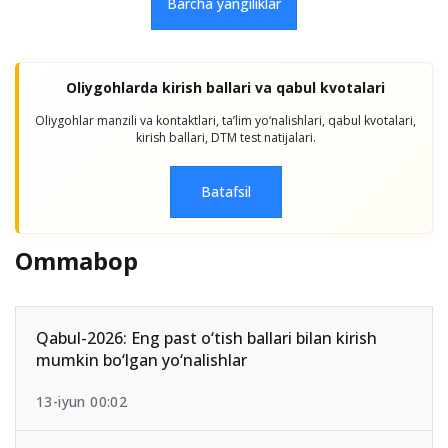
Barcha yangiliklar
Oliygohlarda kirish ballari va qabul kvotalari
Oliygohlar manzili va kontaktlari, taʼlim yo‘nalishlari, qabul kvotalari,
kirish ballari, DTM test natijalari.
Batafsil
Ommabop
Qabul-2026: Eng past o‘tish ballari bilan kirish
mumkin bo‘lgan yo‘nalishlar
13-iyun 00:02