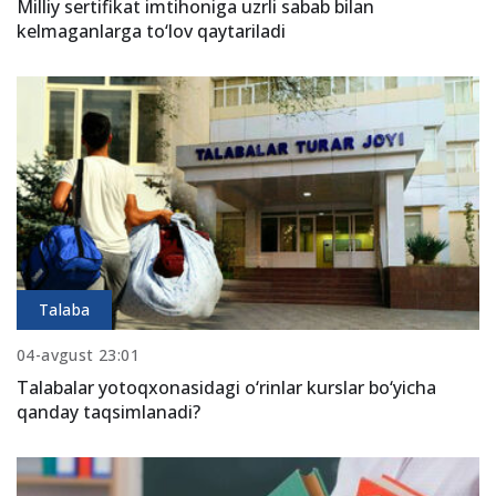
Milliy sertifikat imtihoniga uzrli sabab bilan
kelmaganlarga to‘lov qaytariladi
Talaba
04-avgust 23:01
Talabalar yotoqxonasidagi o‘rinlar kurslar bo‘yicha
qanday taqsimlanadi?