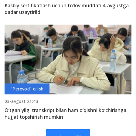
Kasbiy sertifikatlash uchun to‘lov muddati 4-avgustga
qadar uzaytirildi
"Perevod" qilish
03-avgust 21:43
O‘tgan yilgi transkript bilan ham o‘qishni ko‘chirishga
hujjat topshirish mumkin