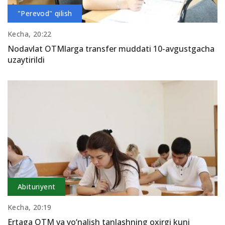
"Perevod" qilish
Kecha, 20:22
Nodavlat OTMlarga transfer muddati 10-avgustgacha
uzaytirildi
Abituriyent
Kecha, 20:19
Ertaga OTM va yo‘nalish tanlashning oxirgi kuni