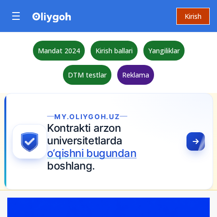
Kirish
Mandat 2024
Kirish ballari
Yangiliklar
DTM testlar
Reklama
MY.OLIYGOH.UZ
Kontrakti arzon
universitetlarda
o‘qishni bugundan
boshlang.