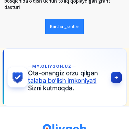
bosqichida o‘qish uchun to‘liq qoplaydigan grant
dasturi
Barcha grantlar
MY.OLIYGOH.UZ
Ota-onangiz orzu qilgan
talaba bo‘lish imkoniyati
Sizni kutmoqda.