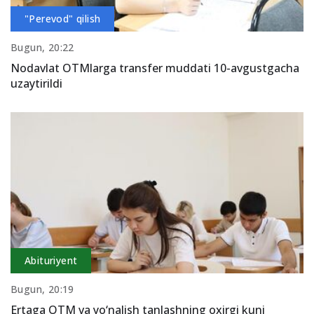
"Perevod" qilish
Bugun, 20:22
Nodavlat OTMlarga transfer muddati 10-avgustgacha
uzaytirildi
Abituriyent
Bugun, 20:19
Ertaga OTM va yo‘nalish tanlashning oxirgi kuni