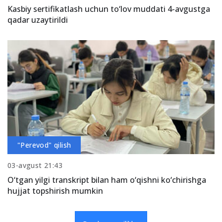
Kasbiy sertifikatlash uchun to‘lov muddati 4-avgustga
qadar uzaytirildi
"Perevod" qilish
03-avgust 21:43
O‘tgan yilgi transkript bilan ham o‘qishni ko‘chirishga
hujjat topshirish mumkin