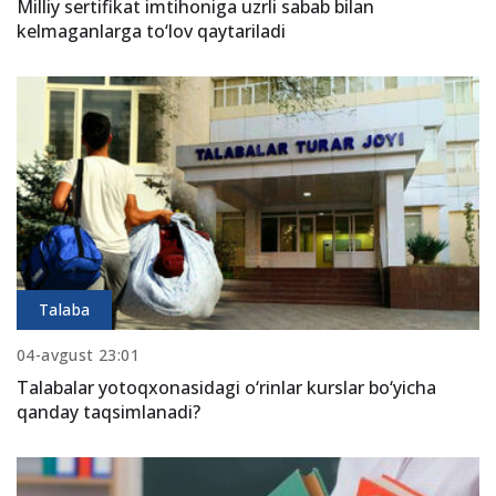
Milliy sertifikat imtihoniga uzrli sabab bilan
kelmaganlarga to‘lov qaytariladi
Talaba
04-avgust 23:01
Talabalar yotoqxonasidagi o‘rinlar kurslar bo‘yicha
qanday taqsimlanadi?