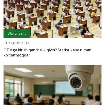
Abituriyent
04-avgust 23:11
OTMga kirish qanchalik qiyin? Statistikalar nimani
ko‘rsatmoqda?