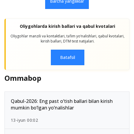
Barcha yangiliklar
Oliygohlarda kirish ballari va qabul kvotalari
Oliygohlar manzili va kontaktlari, taʼlim yo‘nalishlari, qabul kvotalari,
kirish ballari, DTM test natijalari.
Batafsil
Ommabop
Qabul-2026: Eng past o‘tish ballari bilan kirish
mumkin bo‘lgan yo‘nalishlar
13-iyun 00:02