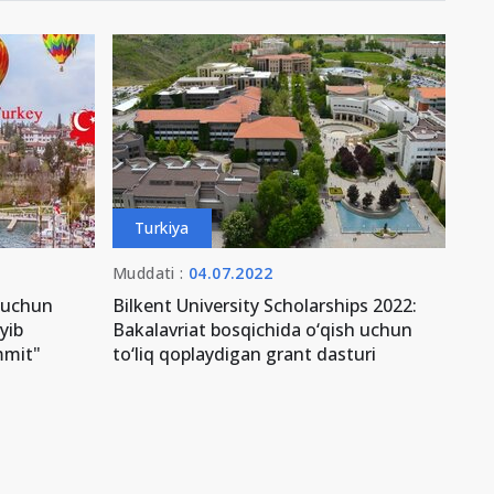
Turkiya
Muddati :
04.07.2022
 uchun
Bilkent University Scholarships 2022:
oyib
Bakalavriat bosqichida o‘qish uchun
mmit"
to‘liq qoplaydigan grant dasturi