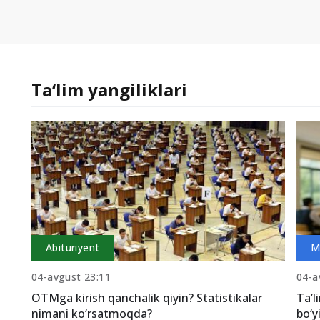
Ta‘lim yangiliklari
Abituriyent
M
04-avgust 23:11
04-a
OTMga kirish qanchalik qiyin? Statistikalar
Ta’l
nimani ko‘rsatmoqda?
bo‘y