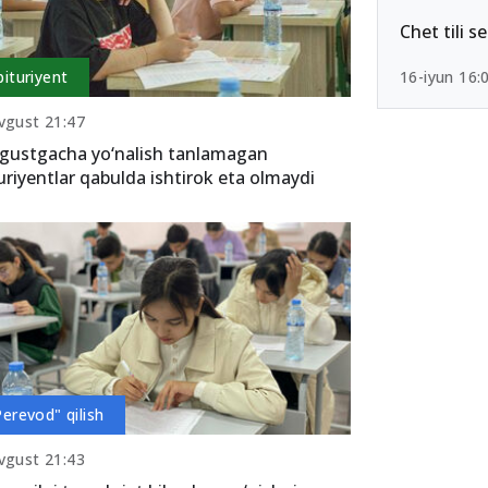
Chet tili s
bituriyent
16-iyun 16:
vgust 21:47
gustgacha yo‘nalish tanlamagan
uriyentlar qabulda ishtirok eta olmaydi
Perevod" qilish
vgust 21:43