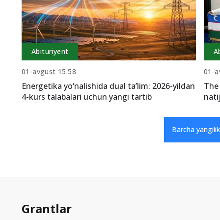
Abituriyent
A
01-avgust 15:58
01-a
Energetika yo‘nalishida dual ta’lim: 2026-yildan
The 
4-kurs talabalari uchun yangi tartib
nati
Barcha yangilik
Grantlar