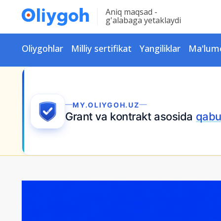
Aniq maqsad -
g'alabaga yetaklaydi
Oliygohlar
Milliy sertifikat
Yangiliklar
Ma'lum
MY.OLIYGOH.UZ
Grant va kontrakt asosida
qabu