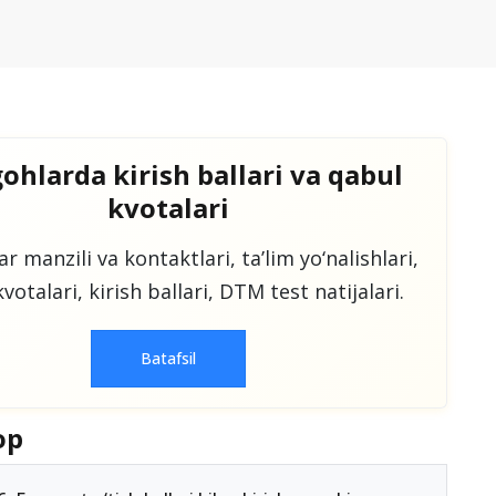
ohlarda kirish ballari va qabul
kvotalari
r manzili va kontaktlari, taʼlim yo‘nalishlari,
votalari, kirish ballari, DTM test natijalari.
Batafsil
op