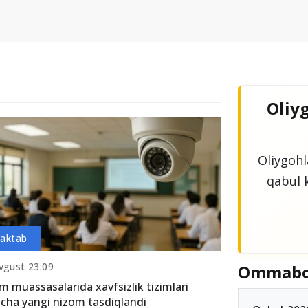
Oliyg
Oliygohla
qabul k
aktab
vgust 23:09
Ommab
im muassasalarida xavfsizlik tizimlari
icha yangi nizom tasdiqlandi