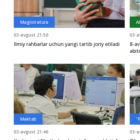
Magistratura
A
03-avgust 21:50
03-a
Ilmiy rahbarlar uchun yangi tartib joriy etiladi
8-av
abit
Maktab
"
03-avgust 21:46
03-a