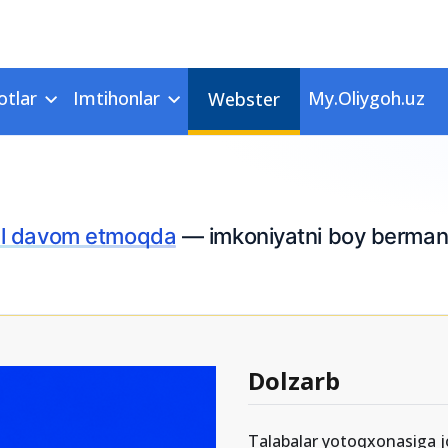
otlar
Imtihonlar
My.Oliygoh.uz
Webster
l davom etmoqda
— imkoniyatni boy berman
Dolzarb
Talabalar yotoqxonasiga jo