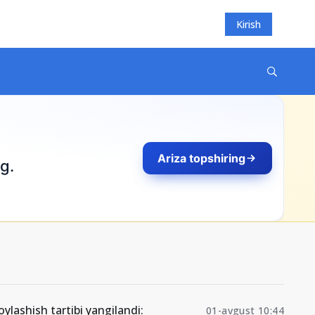
Kirish
Ariza topshiring
g.
ylashish tartibi yangilandi:
01-avgust 10:44