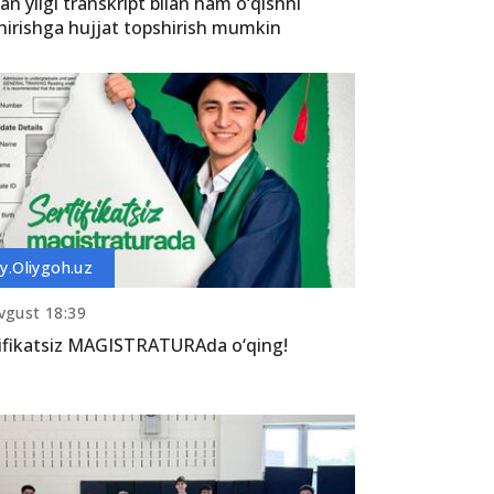
an yilgi transkript bilan ham o‘qishni
hirishga hujjat topshirish mumkin
y.Oliygoh.uz
vgust 18:39
ifikatsiz MAGISTRATURAda o‘qing!