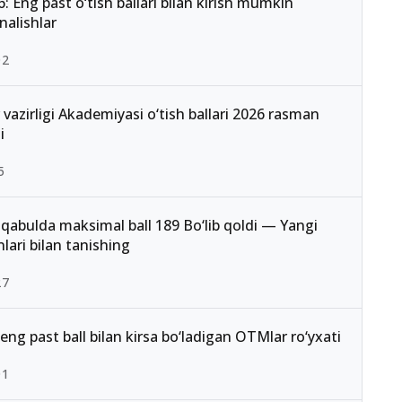
: Eng past o‘tish ballari bilan kirish mumkin
nalishlar
02
r vazirligi Akademiyasi o‘tish ballari 2026 rasman
i
5
qabulda maksimal ball 189 Bo‘lib qoldi — Yangi
lari bilan tanishing
27
eng past ball bilan kirsa bo‘ladigan OTMlar ro‘yxati
01