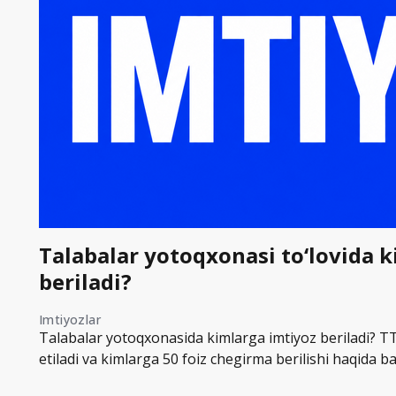
Talabalar yotoqxonasi to‘lovida 
beriladi?
Imtiyozlar
Talabalar yotoqxonasida kimlarga imtiyoz beriladi? TT
etiladi va kimlarga 50 foiz chegirma berilishi haqida ba