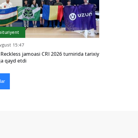
bituriyent
vgust 15:47
Reckless jamoasi CRI 2026 turnirida tarixiy
ja qayd etdi
lar