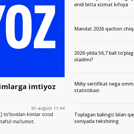
endi bitta xizmat kifoya
Mandat 2026 qachon chiqa
2026-yilda 56,7 ball to‘pla
oladimi?
Milliy sertifikat nega om
kimlarga imtiyoz
statistikasi
01-avgust 11:44
J to‘lovidan kimlar ozod
Toplagan balingiz bilan qa
soniyada tekshiring
tafsil ma’lumot.