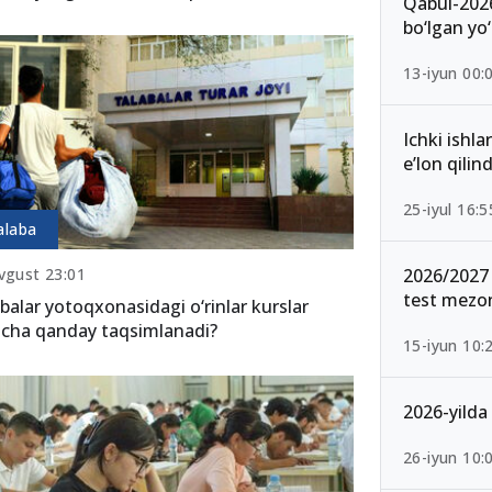
Qabul-2026
bo‘lgan yo‘
13-iyun 00:
Ichki ishla
e’lon qilind
25-iyul 16:5
alaba
vgust 23:01
2026/2027 
test mezon
balar yotoqxonasidagi o‘rinlar kurslar
icha qanday taqsimlanadi?
15-iyun 10:
2026-yilda 
26-iyun 10: