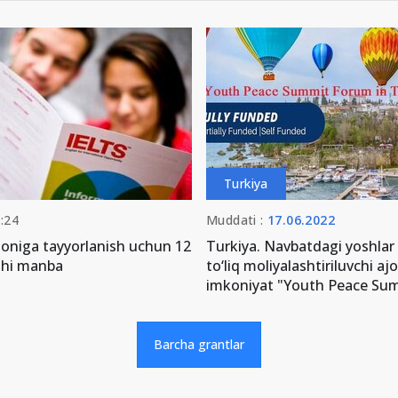
Turkiya
:24
Muddati :
17.06.2022
honiga tayyorlanish uchun 12
Turkiya. Navbatdagi yoshlar
shi manba
to‘liq moliyalashtiriluvchi aj
imkoniyat "Youth Peace Su
Barcha grantlar