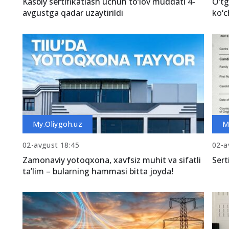
Kasbiy sertifikatlash uchun to‘lov muddati 4-
O‘tg
avgustga qadar uzaytirildi
ko‘c
My.Oliygoh.uz
M
02-avgust 18:45
02-a
Zamonaviy yotoqxona, xavfsiz muhit va sifatli
Sert
ta’lim – bularning hammasi bitta joyda!