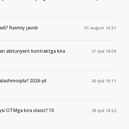
di? Rasmiy javob
01-avgust 10:31
gan abituriyent kontraktga kira
31-iyul 18:09
malashmoqda? 2026-yil
30-iyul 16:11
ysi OTMga kira olasiz? 10
28-iyul 18:22