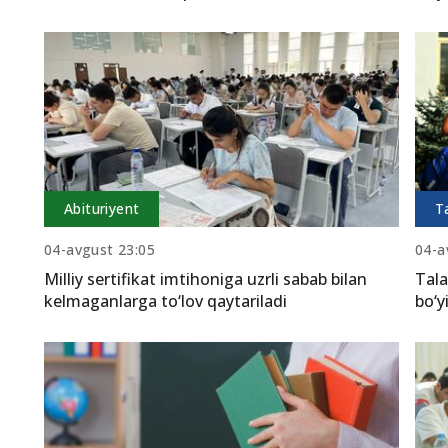
Abituriyent
T
04-avgust 23:05
04-a
Milliy sertifikat imtihoniga uzrli sabab bilan
Tala
kelmaganlarga to‘lov qaytariladi
bo‘y