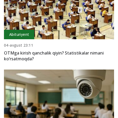
Abituriyent
04-avgust 23:11
OTMga kirish qanchalik qiyin? Statistikalar nimani
ko‘rsatmoqda?