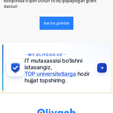
bosqichida o‘qish uchun to‘liq qoplaydigan grant
dasturi
Barcha grantlar
MY.OLIYGOH.UZ
IT mutaxassisi bo‘lishni
istasangiz,
TOP universitetlarga
hozir
hujjat topshiring.