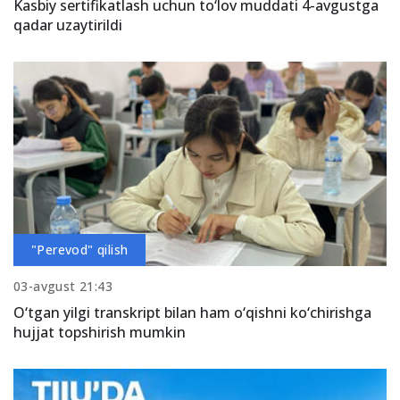
Kasbiy sertifikatlash uchun to‘lov muddati 4-avgustga
qadar uzaytirildi
"Perevod" qilish
03-avgust 21:43
O‘tgan yilgi transkript bilan ham o‘qishni ko‘chirishga
hujjat topshirish mumkin