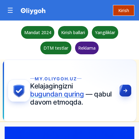
Kirish
Mandat 2024
Kirish ballari
Yangiliklar
DTM testlar
Reklama
MY.OLIYGOH.UZ
Kelajagingizni
bugundan quring
— qabul
davom etmoqda.