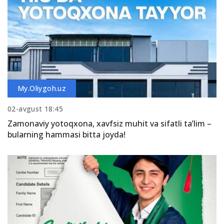
My.Oliygoh.uz
02-avgust 18:45
Zamonaviy yotoqxona, xavfsiz muhit va sifatli ta’lim –
bularning hammasi bitta joyda!