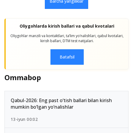
Barcha yangiliklar
Oliygohlarda kirish ballari va qabul kvotalari
Oliygohlar manzili va kontaktlari, taʼlim yo‘nalishlari, qabul kvotalari,
kirish ballari, DTM test natijalari.
Batafsil
Ommabop
Qabul-2026: Eng past o‘tish ballari bilan kirish
mumkin bo‘lgan yo‘nalishlar
13-iyun 00:02